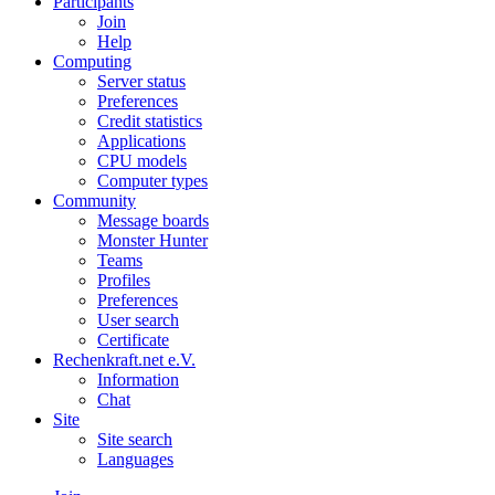
Participants
Join
Help
Computing
Server status
Preferences
Credit statistics
Applications
CPU models
Computer types
Community
Message boards
Monster Hunter
Teams
Profiles
Preferences
User search
Certificate
Rechenkraft.net e.V.
Information
Chat
Site
Site search
Languages