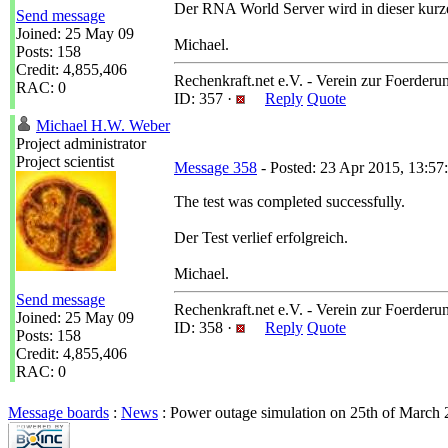
Der RNA World Server wird in dieser kurz
Send message
Joined: 25 May 09
Michael.
Posts: 158
Credit: 4,855,406
Rechenkraft.net e.V. - Verein zur Foerder
RAC: 0
ID: 357 ·
Reply
Quote
Michael H.W. Weber
Project administrator
Project scientist
Message 358
- Posted: 23 Apr 2015, 13:5
The test was completed successfully.
Der Test verlief erfolgreich.
Michael.
Send message
Rechenkraft.net e.V. - Verein zur Foerder
Joined: 25 May 09
ID: 358 ·
Reply
Quote
Posts: 158
Credit: 4,855,406
RAC: 0
Message boards
:
News
: Power outage simulation on 25th of March