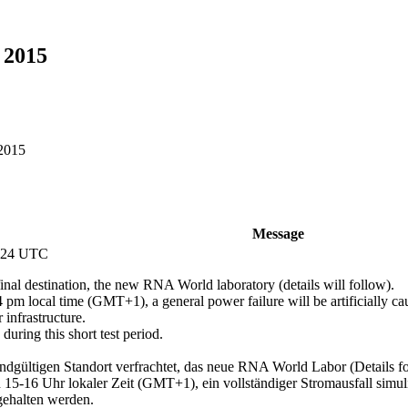
 2015
 2015
Message
7:24 UTC
final destination, the new RNA World laboratory (details will follow).
 local time (GMT+1), a general power failure will be artificially cause
infrastructure.
uring this short test period.
ndgültigen Standort verfrachtet, das neue RNA World Labor (Details fo
5-16 Uhr lokaler Zeit (GMT+1), ein vollständiger Stromausfall simuli
gehalten werden.